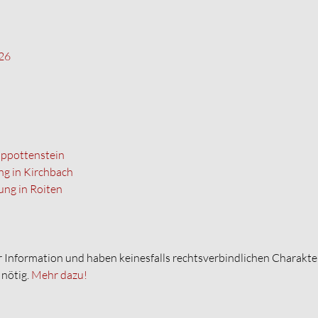
26
appottenstein
g in Kirchbach
ng in Roiten
er Information und haben keinesfalls rechtsverbindlichen Charakte
 nötig.
Mehr dazu!