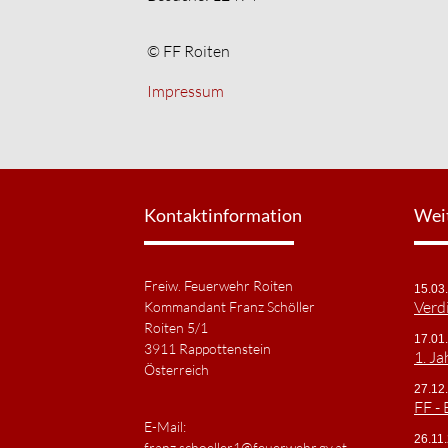
© FF Roiten
Impressum
Kontaktinformation
Wei
Freiw. Feuerwehr Roiten
15.03
Verd
Kommandant Franz Schöller
Roiten 5/1
17.01
3911 Rappottenstein
1. J
Österreich
27.12
FF - 
E-Mail:
26.11
franz.schoeller1@feuerwehr.gv.at