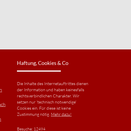
Haftung, Cookies & Co
Die Inhalte des Internetauftrittes dienen
n
der Information und haben keinesfalls
rechtsverbindlichen Charakter. Wir
setzen nur 'technisch notwendige'
ach
Cookies ein. Für diese ist keine
Zustimmung nötig.
Mehr dazu!
n
Besuche: 12494